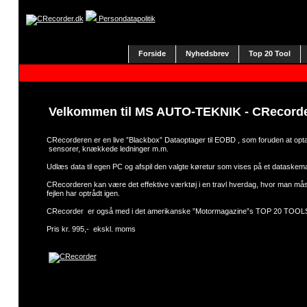
Persondatapolitik
Forside
Nyhedsbrev
Top 20 Tool
Velkommen til MS AUTO-TEKNIK - CRecord
CRecorderen er en live ”Blackbox” Dataoptager til EOBD , som foruden at opta
sensorer, knækkede ledninger m.m.
Udlæs data til egen PC og afspil den valgte køretur som vises på et dataskema 
CRecorderen kan være det effektive værktøj i en travl hverdag, hvor man måske
fejlen har optrådt igen.
CRecorder er også med i det amerikanske ”Motormagazine”s TOP 20 TOOL
Pris kr. 995,- ekskl. moms